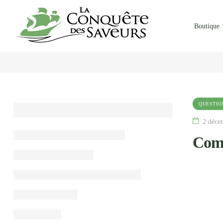
Boutique
QUESTIO
2 déce
Comm