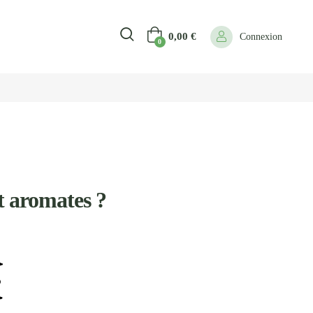
0,00
€
Connexion
0
t aromates ?