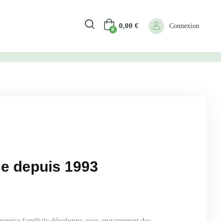
0,00
€
Connexion
0
ce depuis 1993
treprise familiale développe avec engagement des